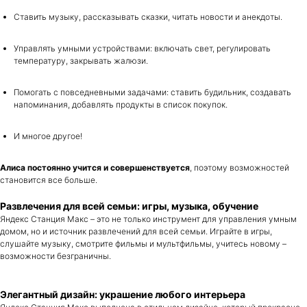
Ставить музыку, рассказывать сказки, читать новости и анекдоты.
Управлять умными устройствами: включать свет, регулировать
Оригинальная техника Apple
с официальной гарантией
температуру, закрывать жалюзи.
и доставкой по всей России.
Помогать с повседневными задачами: ставить будильник, создавать
напоминания, добавлять продукты в список покупок.
Каталог
Покупателям
iPhone
И многое другое!
iMac
iPad
Алиса постоянно учится и совершенствуется
, поэтому возможностей
Аудиотехника
Apple Watch
становится все больше.
PlayStation
Аксессуары
Развлечения для всей семьи: игры, музыка, обучение
DJI
Яндекс Станция Макс – это не только инструмент для управления умным
Dyson
домом, но и источник развлечений для всей семьи. Играйте в игры,
слушайте музыку, смотрите фильмы и мультфильмы, учитесь новому –
возможности безграничны.
Элегантный дизайн: украшение любого интерьера