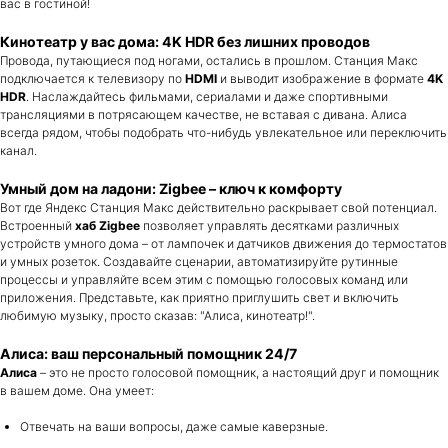
вас в гостиной!
Кинотеатр у вас дома: 4K HDR без лишних проводов
Провода, путающиеся под ногами, остались в прошлом. Станция Макс
подключается к телевизору по
HDMI
и выводит изображение в формате
4K
HDR
. Наслаждайтесь фильмами, сериалами и даже спортивными
трансляциями в потрясающем качестве, не вставая с дивана. Алиса
всегда рядом, чтобы подобрать что-нибудь увлекательное или переключить
канал.
Умный дом на ладони: Zigbee – ключ к комфорту
Вот где Яндекс Станция Макс действительно раскрывает свой потенциал.
Встроенный
хаб Zigbee
позволяет управлять десятками различных
устройств умного дома – от лампочек и датчиков движения до термостатов
и умных розеток. Создавайте сценарии, автоматизируйте рутинные
процессы и управляйте всем этим с помощью голосовых команд или
приложения. Представьте, как приятно приглушить свет и включить
любимую музыку, просто сказав: "Алиса, кинотеатр!".
Алиса: ваш персональный помощник 24/7
Алиса
– это не просто голосовой помощник, а настоящий друг и помощник
в вашем доме. Она умеет:
Отвечать на ваши вопросы, даже самые каверзные.