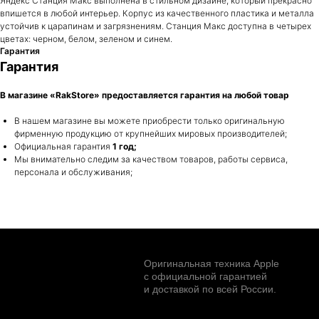
Яндекс Станция Макс выполнена в стильном дизайне, который прекрасно
впишется в любой интерьер. Корпус из качественного пластика и металла
устойчив к царапинам и загрязнениям. Станция Макс доступна в четырех
цветах: черном, белом, зеленом и синем.
Город Сургут,
Гарантия
Бульвар Писателей 19Б
Ежедневно с 11:00 до 20:00
Гарантия
Сургут
Город Нефтеюганск,
+7 (984) 274-24-32
ТЦ Рандеву
Ежедневно с 10:00 до
Нижневартовск
В магазине «RakStore» предоставляется гарантия на любой товар
22:00
Нижневартовск
+7 (922) 428-74-24
ТЦ Альма
В нашем магазине вы можете приобрести только оригинальную
Ежедневно с 11:00 до 20:00
фирменную продукцию от крупнейших мировых производителей;
Заказать обратный звонок
Официальная гарантия
1 год;
Мы внимательно следим за качеством товаров, работы сервиса,
rakstore-info@mail.ru
персонала и обслуживания;
Разработка сайта:
https://afonyweb.com
ИП Ракутин К.О. ОГРНИП 64274382742987
2026 © RakStore. Все права защищены.
Apple, логотип Apple и изображения Apple являются
зарегистрированными товарными знаками компании Apple
Inc. в США и других странах. App Store является знаком
обслуживания компании Apple Inc.