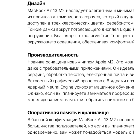
Дизайн
MacBook Air 13 M2 наследует элегантный и минима
из прочного алюминиевого корпуса, который ощущ
доступен в трех классических цветах: серебристо
Тонкие рамки вокруг потрясающего дисплея Liquid
погружения. Благодаря технологии True Tone цвета
окружающего освещения, обеспечивая комфортный 
Производительность
Новинка оснащена новым чипом Apple M2. Это мощ
даже с требовательными приложениями. Он идеальн
серфинг, обработка текстов, электронная почта и 
Встроенный графический процессор с 8 ядрами позв
ядерный Neural Engine ускоряет машинное обучение
Однако, если вы планируете заниматься професси
моделированием, вам стоит обратить внимание на
Оперативная память и хранилище
В базовой конфигурации MacBook Air 13 M2 оснащен
большинства пользователей, но если вы планируе
одновременно, вам может понадобиться модель с 1