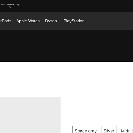
Каталог Б/
У
irPods
Apple Watch
Dyson
PlayStation
MacBook Air 13 M2
72 000
р.
Цвет
Space gray
Silver
Midni