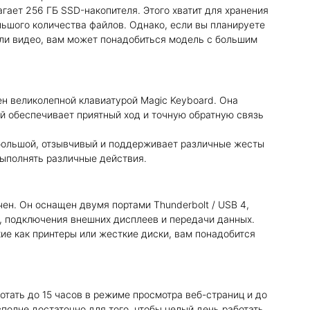
гает 256 ГБ SSD-накопителя. Этого хватит для хранения
ьшого количества файлов. Однако, если вы планируете
или видео, вам может понадобиться модель с большим
щен великолепной клавиатурой Magic Keyboard. Она
й обеспечивает приятный ход и точную обратную связь
 большой, отзывчивый и поддерживает различные жесты
 выполнять различные действия.
чен. Он оснащен двумя портами Thunderbolt / USB 4,
, подключения внешних дисплеев и передачи данных.
ие как принтеры или жесткие диски, вам понадобится
ботать до 15 часов в режиме просмотра веб-страниц и до
полне достаточно для того, чтобы целый день работать