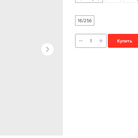
Память
16/256
Купить
В мире современных ноутбук
Идеальный вариант должен с
при этом оставаться легким 
сцену выходит новый MacBook 
Процессор: M2
Оперативная память: 8 ГБ
Аккумулятор: До 20 часов пр
Вес: 1.29 кг
Порты: 2 порта Thunderbolt / U