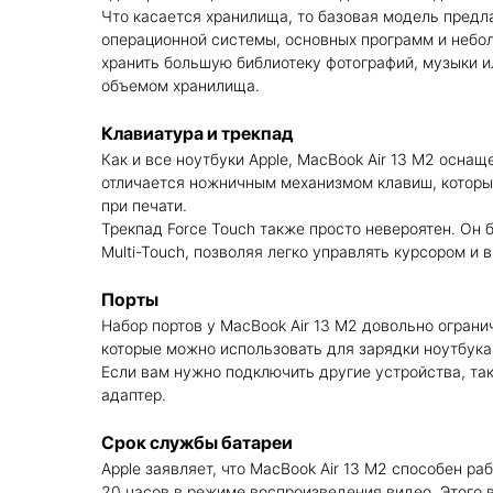
Что касается хранилища, то базовая модель предла
операционной системы, основных программ и небол
хранить большую библиотеку фотографий, музыки 
объемом хранилища.
Клавиатура и трекпад
Как и все ноутбуки Apple, MacBook Air 13 M2 осна
отличается ножничным механизмом клавиш, которы
при печати.
Трекпад Force Touch также просто невероятен. Он
Multi-Touch, позволяя легко управлять курсором и
Порты
Набор портов у MacBook Air 13 M2 довольно ограни
которые можно использовать для зарядки ноутбука
Если вам нужно подключить другие устройства, так
адаптер.
Срок службы батареи
Apple заявляет, что MacBook Air 13 M2 способен ра
20 часов в режиме воспроизведения видео. Этого в