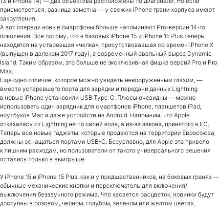
13 и iPhone 14) — два объектива расположены по диагонали. Но если
присмотреться, разница заметна — у свежих iPhone грани корпуса имеют
закругления.
А вот спереди новые смартфоны больше напоминают Pro-версии 14-го
поколения. Все потому, что в базовых iPhone 15 и iPhone 15 Plus теперь
находится не устаревшая «челка», присутствовавшая со времен iPhone X
(выпущен в далеком 2017 году), а современный овальный вырез Dynamic
Island. Таким образом, это больше не эксклюзивная фишка версий Pro и Pro
Max.
Еще одно отличие, которое можно увидеть невооруженным глазом, —
вместо устаревшего порта для зарядки и передачи данных Lightning
в новые iPhone установили USB Type-C. Плюсы очевидны — можно
использовать один зарядник для смартфонов iPhone, планшетов iPad,
ноутбуков Mac и даже устройств на Android. Напомним, что Apple
отказалась от Lightning не по своей воле, а из-за закона, принятого в ЕС.
Теперь все новые гаджеты, которые продаются на территории Евросоюза,
должны оснащаться портами USB-C. Безусловно, для Apple это привело
к лишним расходам, но пользователи от такого универсального решения
остались только в выигрыше.
У iPhone 15 и iPhone 15 Plus, как и у предшественников, на боковых гранях —
обычные механические кнопки и переключатель для включения/
выключения беззвучного режима. Что касается расцветок, новинки будут
доступны в розовом, черном, голубом, зеленом или желтом цветах.