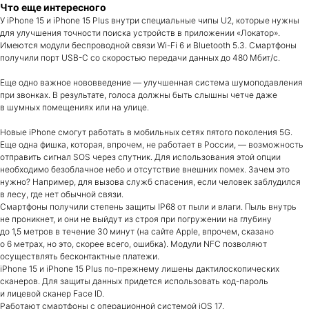
Что еще интересного
Аудиотехника
Apple Watch
У iPhone 15 и iPhone 15 Plus внутри специальные чипы U2, которые нужны
PlayStation
для улучшения точности поиска устройств в приложении «Локатор».
Аксессуары
Имеются модули беспроводной связи Wi-Fi 6 и Bluetooth 5.3. Смартфоны
DJI
получили порт USB-C со скоростью передачи данных до 480 Мбит/с.
Dyson
Еще одно важное нововведение — улучшенная система шумоподавления
при звонках. В результате, голоса должны быть слышны четче даже
в шумных помещениях или на улице.
Новые iPhone смогут работать в мобильных сетях пятого поколения 5G.
Еще одна фишка, которая, впрочем, не работает в России, — возможность
отправить сигнал SOS через спутник. Для использования этой опции
необходимо безоблачное небо и отсутствие внешних помех. Зачем это
нужно? Например, для вызова служб спасения, если человек заблудился
Город Сургут,
в лесу, где нет обычной связи.
Бульвар Писателей 19Б
Смартфоны получили степень защиты IP68 от пыли и влаги. Пыль внутрь
Ежедневно с 11:00 до 20:00
Сургут
Город Нефтеюганск,
не проникнет, и они не выйдут из строя при погружении на глубину
+7 (984) 274-24-32
ТЦ Рандеву
до 1,5 метров в течение 30 минут (на сайте Apple, впрочем, сказано
Ежедневно с 10:00 до
Нижневартовск
22:00
о 6 метрах, но это, скорее всего, ошибка). Модули NFC позволяют
Нижневартовск
+7 (922) 428-74-24
осуществлять бесконтактные платежи.
ТЦ Альма
Ежедневно с 11:00 до 20:00
iPhone 15 и iPhone 15 Plus по-прежнему лишены дактилоскопических
сканеров. Для защиты данных придется использовать код-пароль
Заказать обратный звонок
и лицевой сканер Face ID.
rakstore-info@mail.ru
Работают смартфоны с операционной системой iOS 17.