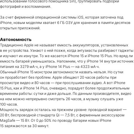
использовании голосового помощника Siri), группировать подборки
фотографий и воспоминания.
За счет фирменной операционной системы iOS, которая заточена под
iPhone, новым моделям хватает 6 ГБ ОЗУ для хранения в памяти десятков
открытых приложений.
Автономность
Традиционно Apple не называет емкость аккумуляторов, установленных
в ее устройства. Узнают о ней позже, когда энтузиасты разбирают гаджеты
и изучают их изнутри. То же касается iPhone 15 и iPhone 15 Plus. Но вряд ли
емкость батарей уменьшилась. Напомним, что у iPhone 14 внутри источник
питания на 3279 мА·ч, а у iPhone 14 Plus — на 4323 мА·ч.
Обычный iPhone 15 монстром автономности назвать нельзя. Но сутки
он проработает без проблем. Apple обещают 20 часов работы при
просмотре видео и 80 часов — при прослушивании аудио. А вот iPhone
Оригинальная техника Apple
15 Plus, как и iPhone 14 Plus, очевидно, порадует более продолжительным
с официальной гарантией
временем работы: сутки и даже дольше. По данным производителя, видео
и доставкой по всей России.
на нем можно непрерывно смотреть 26 часов, а музыку слушать уже
100 часов.
Мощность зарядок осталась на прежнем уровне: проводной вариант —
Каталог
Покупателям
20 Вт, беспроводной стандарта Qi — 7,5 Вт, с фирменным аксессуаром
MagSafe — 15 Вт. От 0 до 50% по проводу батареи новых iPhone
iPhone
15 заряжаются за 30 минут.
iMac
iPad