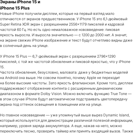
Экраны iPhone 15 и
iPhone 15 Plus
Новые iPhone получили дисплеи, которые на первый взгляд мало
отличаются от экранов предшественников. У iPhone 15 это 6,1-дюймовый
Super Retina XDR экран с разрешением 2556×1179 пикселей и кадровой
частотой 60 Гц. Но есть одно немаловажное нововведение: пиковая
яркость выросла. И выросла значительно — с 1200 до 2000 нит. А значит,
на экране свежих iPhone изображение и текст будут отчетливо видны даже
в солнечный день на улице.
У iPhone 15 Plus — 6,7-дюймовый экран с разрешением 2796×1290
пикселей, с той же частотой обновления и пиковой яркостью, что у iPhone
15.
Частота обновления, безусловно, маловата: даже у бюджетных моделей
на Android она выше. Не совсем понятно, почему Apple не переходит
на более высокие частоты. Зато яркость флагманская. Кроме того, дисплеи
поддерживают отображение контента с расширенным динамическим
диапазоном в формате Dolby Vision. Можно включить функцию True Tone —
в этом случае iPhone будут автоматически подстраивать цветопередачу
экрана под оттенок освещения в помещении или на улице.
Но главное нововведение — уже упомянутый выше вырез Dynamic Island,
который используется для демонстрации различной полезной информации,
например, уровня заряда аккумулятора. А еще, нажав на него, можно
переключить песню, проверить таймер или принять входящий вызов. Также