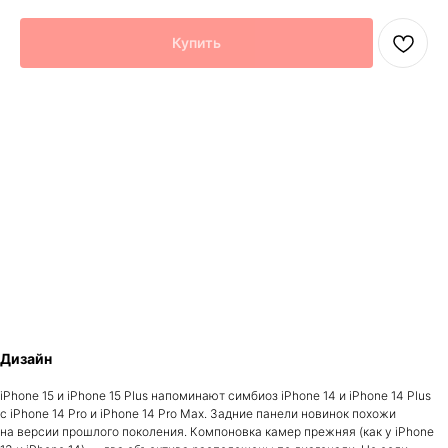
Купить
iPhone 15 подойдет тем, кому нужен сбалансированный и мощный
смартфон, но кто не желает переплачивать за лишнюю камеру,
корпус из титана и топовый игровой процессор.
Модель: iPhone 15
Процессор: A16 Bionic
Диагональ экрана: 6,1"
Разрешение основной камеры: 48Мп
Частота обновления экрана: 60 Гц
Объем аккумулятора:: 3877 мАч
Оперативная память:: 6ГБ
О товаре
Гарантия
О товаре
Дизайн
iPhone 15 и iPhone 15 Plus напоминают симбиоз iPhone 14 и iPhone 14 Plus
с iPhone 14 Pro и iPhone 14 Pro Max. Задние панели новинок похожи
на версии прошлого поколения. Компоновка камер прежняя (как у iPhone