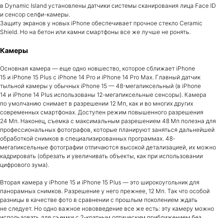
в Dynamic Island установлены датчики системы сканирования лица Face ID
и сенсор селфи-камеры.
Защиту экранов у новых iPhone обеспечивает прочное стекло Ceramic
Shield. Но на бетон или камни смартфоны все же лучше не ронять.
Камеры
Основная камера — еще одно новшество, которое сближает iPhone
15 и iPhone 15 Plus с iPhone 14 Pro и iPhone 14 Pro Max. Главный датчик
тыльной камеры у обычных iPhone 15 — 48-мегапиксельный (в iPhone
14 и iPhone 14 Plus использованы 12-мегапиксельные сенсоры). Камера
по умолчанию снимает в разрешении 12 Мп, как и во многих других
современных смартфонах. Доступен режим повышенного разрешения
24 Мп. Наконец, съемка с максимальным разрешением 48 Мп полезна для
профессиональных фотографов, которые планируют заняться дальнейшей
обработкой снимков в специализированных программах. 48-
мегапиксельные фотографии отличаются высокой детализацией, их можно
кадрировать (обрезать и увеличивать объекты, как при использовании
цифрового зума).
Вторая камера у iPhone 15 и iPhone 15 Plus — это широкоугольник для
панорамных снимков. Разрешение у него прежнее, 12 Мп. Так что особой
разницы в качестве фото в сравнении с прошлым поколением ждать
не следует. Но одно важное нововведение все же есть: эту камеру можно
использовать для съемки с 2-кратным оптическим приближением без