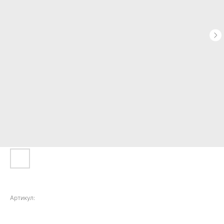
iPhone 15
Артикул:
82000,00
р.