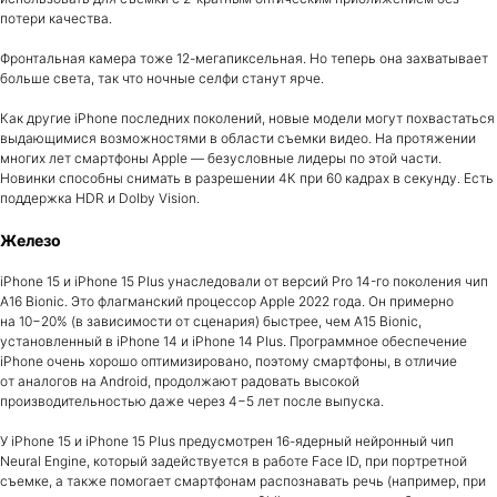
потери качества.
Фронтальная камера тоже 12-мегапиксельная. Но теперь она захватывает
больше света, так что ночные селфи станут ярче.
Как другие iPhone последних поколений, новые модели могут похвастаться
выдающимися возможностями в области съемки видео. На протяжении
многих лет смартфоны Apple — безусловные лидеры по этой части.
Новинки способны снимать в разрешении 4К при 60 кадрах в секунду. Есть
поддержка HDR и Dolby Vision.
Железо
iPhone 15 и iPhone 15 Plus унаследовали от версий Pro 14-го поколения чип
A16 Bionic. Это флагманский процессор Apple 2022 года. Он примерно
на 10−20% (в зависимости от сценария) быстрее, чем A15 Bionic,
установленный в iPhone 14 и iPhone 14 Plus. Программное обеспечение
iPhone очень хорошо оптимизировано, поэтому смартфоны, в отличие
от аналогов на Android, продолжают радовать высокой
производительностью даже через 4−5 лет после выпуска.
У iPhone 15 и iPhone 15 Plus предусмотрен 16-ядерный нейронный чип
Neural Engine, который задействуется в работе Face ID, при портретной
съемке, а также помогает смартфонам распознавать речь (например, при