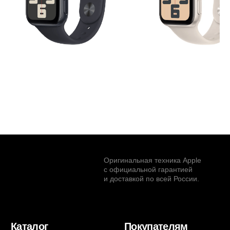
Apple Watch SE
Apple Watch SE
Midnight
Starlight
20 000
р.
20 000
р.