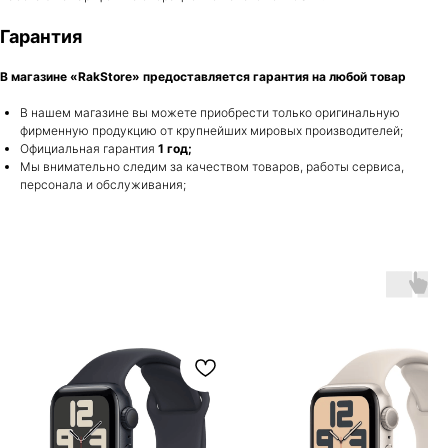
Гарантия
Гарантия
В магазине «RakStore» предоставляется гарантия на любой товар
Разработка сайта:
https://afonyweb.com
ИП Ракутин К.О. ОГРНИП 64274382742987
В нашем магазине вы можете приобрести только оригинальную
фирменную продукцию от крупнейших мировых производителей;
2026 © RakStore. Все права защищены.
Официальная гарантия
1 год;
Мы внимательно следим за качеством товаров, работы сервиса,
Apple, логотип Apple и изображения Apple являются
персонала и обслуживания;
зарегистрированными товарными знаками компании Apple
Inc. в США и других странах. App Store является знаком
обслуживания компании Apple Inc.
Instagram принадлежит компании Meta,
Вам может понравится
признанной экстремистской организацией и
запрещенной в РФ.