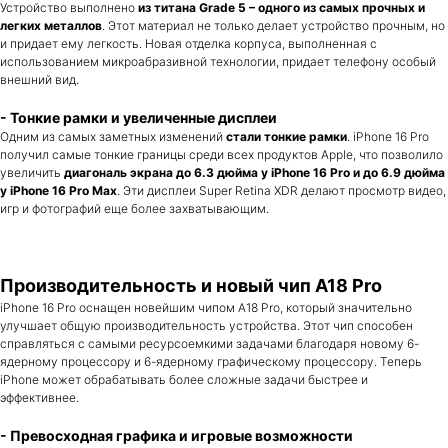
Устройство выполнено
из титана Grade 5 – одного из самых прочных и
легких металлов
. Этот материал не только делает устройство прочным, но
и придает ему легкость. Новая отделка корпуса, выполненная с
использованием микроабразивной технологии, придает телефону особый
внешний вид.
- Тонкие рамки и увеличенные дисплеи
Одним из самых заметных изменений
стали тонкие рамки
. iPhone 16 Pro
получил самые тонкие границы среди всех продуктов Apple, что позволило
увеличить
диагональ экрана до 6.3 дюйма у iPhone 16 Pro и до 6.9 дюйма
у iPhone 16 Pro Max
. Эти дисплеи Super Retina XDR делают просмотр видео,
игр и фотографий еще более захватывающим.
Производительность и новый чип A18 Pro
iPhone 16 Pro оснащен новейшим чипом A18 Pro, который значительно
улучшает общую производительность устройства. Этот чип способен
справляться с самыми ресурсоемкими задачами благодаря новому 6-
ядерному процессору и 6-ядерному графическому процессору. Теперь
iPhone может обрабатывать более сложные задачи быстрее и
эффективнее.
- Превосходная графика и игровые возможности