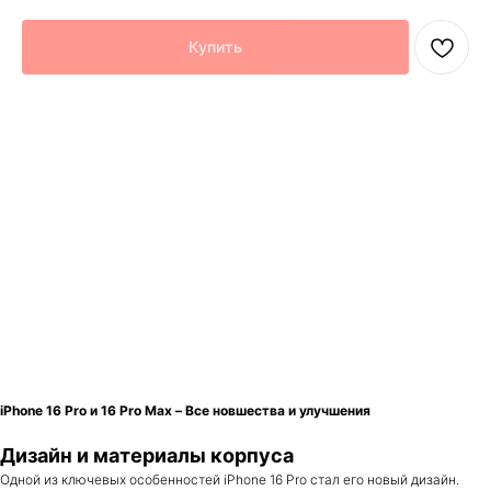
Купить
Новый iPhone 16 Pro – это революционные устройства, которые
демонстрируют очередной скачок в технологии Apple. Это не просто
обновление, это полностью обновленный дизайн, мощные чипы и
улучшенные функции, делающие iPhone 16 Pro по-настоящему
уникальным продуктом.
Модель: iPhone 16 Pro
Объем памяти: 128 ГБ
Диагональ экрана: 6,3"
Разрешение камеры: 48 Мп + 12 Мп + 12 Мп
Процессор: A18 Pro
Оперативная память: 8 ГБ
Описание товара
Гарантия
Описание товара
iPhone 16 Pro и 16 Pro Max – Все новшества и улучшения
Дизайн и материалы корпуса
Одной из ключевых особенностей iPhone 16 Pro стал его новый дизайн.