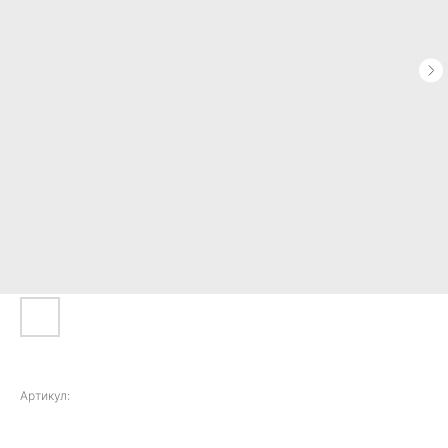
iPhone 16 Pro
Артикул:
122000,00
р.