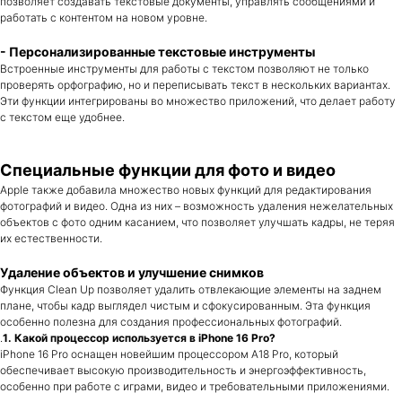
позволяет создавать текстовые документы, управлять сообщениями и
работать с контентом на новом уровне.
- Персонализированные текстовые инструменты
Встроенные инструменты для работы с текстом позволяют не только
проверять орфографию, но и переписывать текст в нескольких вариантах.
Эти функции интегрированы во множество приложений, что делает работу
с текстом еще удобнее.
Специальные функции для фото и видео
Apple также добавила множество новых функций для редактирования
фотографий и видео. Одна из них – возможность удаления нежелательных
объектов с фото одним касанием, что позволяет улучшать кадры, не теряя
их естественности.
Оригинальная техника Apple
с официальной гарантией
Удаление объектов и улучшение снимков
и доставкой по всей России.
Функция Clean Up позволяет удалить отвлекающие элементы на заднем
плане, чтобы кадр выглядел чистым и сфокусированным. Эта функция
особенно полезна для создания профессиональных фотографий.
Каталог
Покупателям
.
1. Какой процессор используется в iPhone 16 Pro?
iPhone 16 Pro оснащен новейшим процессором A18 Pro, который
iPhone
обеспечивает высокую производительность и энергоэффективность,
iMac
особенно при работе с играми, видео и требовательными приложениями.
iPad