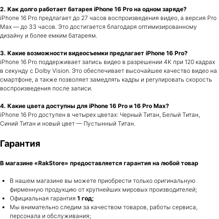
Аудиотехника
2. Как долго работает батарея iPhone 16 Pro на одном заряде?
Apple Watch
PlayStation
iPhone 16 Pro предлагает до 27 часов воспроизведения видео, а версия Pro
Аксессуары
Max — до 33 часов. Это достигается благодаря оптимизированному
DJI
дизайну и более емким батареям.
Dyson
3. Какие возможности видеосъемки предлагает iPhone 16 Pro?
iPhone 16 Pro поддерживает запись видео в разрешении 4K при 120 кадрах
в секунду с Dolby Vision. Это обеспечивает высочайшее качество видео на
смартфоне, а также позволяет замедлять кадры и регулировать скорость
воспроизведения после записи.
4. Какие цвета доступны для iPhone 16 Pro и 16 Pro Max?
iPhone 16 Pro доступен в четырех цветах: Черный Титан, Белый Титан,
Синий Титан и новый цвет — Пустынный Титан.
Город Сургут,
Гарантия
Бульвар Писателей 19Б
Гарантия
Ежедневно с 11:00 до 20:00
Сургут
Город Нефтеюганск,
+7 (984) 274-24-32
ТЦ Рандеву
Ежедневно с 10:00 до
В магазине «RakStore» предоставляется гарантия на любой товар
Нижневартовск
22:00
Нижневартовск
+7 (922) 428-74-24
ТЦ Альма
В нашем магазине вы можете приобрести только оригинальную
Ежедневно с 11:00 до 20:00
фирменную продукцию от крупнейших мировых производителей;
Заказать обратный звонок
Официальная гарантия
1 год;
Мы внимательно следим за качеством товаров, работы сервиса,
rakstore-info@mail.ru
персонала и обслуживания;